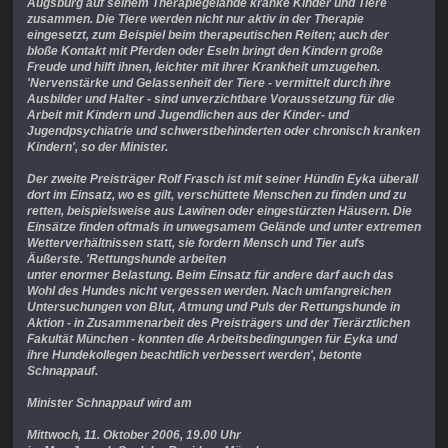
Augsburg auf seinem Therapiegelände kranke Kinder und Tiere
zusammen. Die Tiere werden nicht nur aktiv in der Therapie
eingesetzt, zum Beispiel beim therapeutischen Reiten; auch der
bloße Kontakt mit Pferden oder Eseln bringt den Kindern große
Freude und hilft ihnen, leichter mit ihrer Krankheit umzugehen.
'Nervenstärke und Gelassenheit der Tiere - vermittelt durch ihre
Ausbilder und Halter - sind unverzichtbare Voraussetzung für die
Arbeit mit Kindern und Jugendlichen aus der Kinder- und
Jugendpsychiatrie und schwerstbehinderten oder chronisch kranken
Kindern', so der Minister.
Der zweite Preisträger Rolf Frasch ist mit seiner Hündin Eyka überall
dort im Einsatz, wo es gilt, verschüttete Menschen zu finden und zu
retten, beispielsweise aus Lawinen oder eingestürzten Häusern. Die
Einsätze finden oftmals in unwegsamem Gelände und unter extremen
Wetterverhältnissen statt, sie fordern Mensch und Tier aufs
Äußerste. 'Rettungshunde arbeiten
unter enormer Belastung. Beim Einsatz für andere darf auch das
Wohl des Hundes nicht vergessen werden. Nach umfangreichen
Untersuchungen von Blut, Atmung und Puls der Rettungshunde in
Aktion - in Zusammenarbeit des Preisträgers und der Tierärztlichen
Fakultät München - konnten die Arbeitsbedingungen für Eyka und
ihre Hundekollegen beachtlich verbessert werden', betonte
Schnappauf.
Minister Schnappauf wird am
Mittwoch, 11. Oktober 2006, 19.00 Uhr