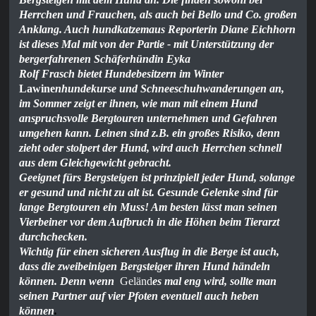
Herrchen und Frauchen, als auch bei Bello und Co. großen
Anklang. Auch hundkatzemaus Reporterin Diane Eichhorn
ist dieses Mal mit von der Partie - mit Unterstützung der
bergerfahrenen Schäferhündin Eyka
Rolf Frasch bietet Hundebesitzern im Winter
Lawine
nhundekurse und Schneeschuhwanderunge
n an,
im Sommer zeigt er ihnen, wie man mit einem Hund
anspruchsvolle Bergtouren unternehmen und Gefahren
umgehen kann. Leinen sind z.B. ein großes Risiko, denn
zieht oder stolpert der Hund, wird auch Herrchen schnell
aus dem Gleichgewicht gebracht.
Geeignet fürs Bergsteigen ist prinzipiell jeder Hund, solange
er gesund und nicht zu alt ist. Gesunde Gelenke sind für
lange Bergtouren ein Muss! Am besten lässt man seinen
Vierbeiner vor dem Aufbruch in die Höhen beim Tierarzt
durchchecken.
Wichtig für einen sicheren Ausflug in die Berge ist auch,
dass die zweibeinigen Bergsteiger ihren Hund händeln
können. Denn wenn
Geländ
es mal eng wird, sollte man
seinen Partner auf vier Pfoten eventuell auch heben
können
.